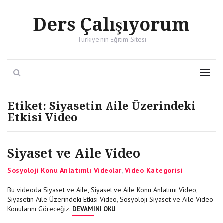
Ders Çalışıyorum
Türkiye'nin Eğitim Sitesi
Search
Menu
Etiket:
Siyasetin Aile Üzerindeki
Etkisi Video
Siyaset ve Aile Video
Categories
Sosyoloji Konu Anlatımlı Videolar
,
Video Kategorisi
Bu videoda Siyaset ve Aile, Siyaset ve Aile Konu Anlatımı Video,
Siyasetin Aile Üzerindeki Etkisi Video, Sosyoloji Siyaset ve Aile Video
“SIYASET VE AILE VIDEO”
Konularını Göreceğiz.
DEVAMINI OKU